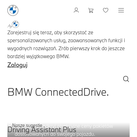
Zarejestruj się teraz, aby skorzystać ze
spersonalizowanych usług, zaawansowanych funkcji i
wygodnych rozwiązań. Zrób pierwszy krok do jeszcze
bardziej wyjątkowego BMW.
Zaloguj
BMW ConnectedDrive.
Oferta serwisowa – wybierz:
Pakiety cyfrowe.
Nasze sugestie
Zaloguj się i odkryj atrakcyjne ceny pakietów
Driving Assistant Plus
dostosowanych do swojego pojazdu.