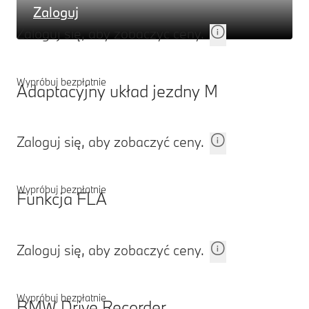
Zaloguj
Zaloguj się, aby zobaczyć ceny.
Wypróbuj bezpłatnie
Adaptacyjny układ jezdny M
Zaloguj się, aby zobaczyć ceny.
Wypróbuj bezpłatnie
Funkcja FLA
Zaloguj się, aby zobaczyć ceny.
Wypróbuj bezpłatnie
BMW Drive Recorder