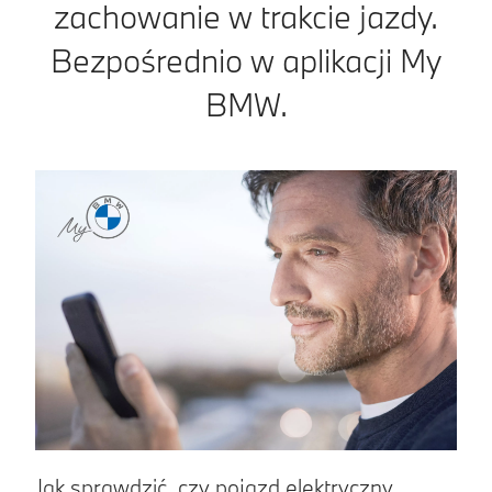
zachowanie w trakcie jazdy.
Bezpośrednio w aplikacji My
BMW.
Jak sprawdzić, czy pojazd elektryczny
A