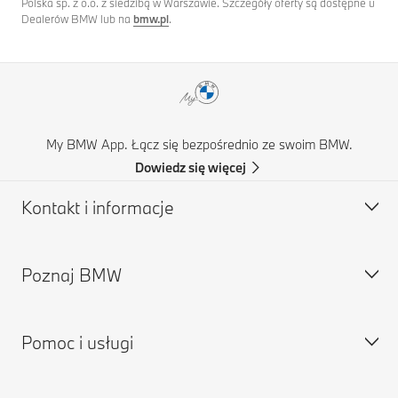
Polska sp. z o.o. z siedzibą w Warszawie. Szczegóły oferty są dostępne u
Dealerów BMW lub na
bmw.pl
.
My BMW App. Łącz się bezpośrednio ze swoim BMW.
Dowiedz się więcej
Kontakt i informacje
Poznaj BMW
Obsługa klienta
Najczęściej zadawane pytania
Pomoc i usługi
Znajdź partnera BMW
O nas
Pomoc w razie wypadku
Kariera w BMW