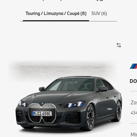
Touring / Limuzyna / Coupé (8)
SUV (6)
DO
Za
43
Mi