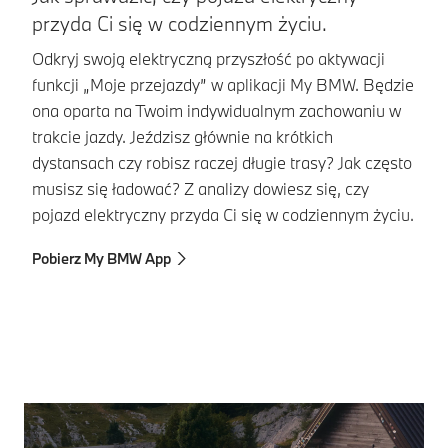
przyda Ci się w codziennym życiu.
j
Odkryj swoją elektryczną przyszłość po aktywacji
N
funkcji „Moje przejazdy” w aplikacji My BMW. Będzie
el
ona oparta na Twoim indywidualnym zachowaniu w
T
trakcie jazdy. Jeździsz głównie na krótkich
zo
dystansach czy robisz raczej długie trasy? Jak często
el
musisz się ładować? Z analizy dowiesz się, czy
je
pojazd elektryczny przyda Ci się w codziennym życiu.
p
si
Pobierz My BMW App