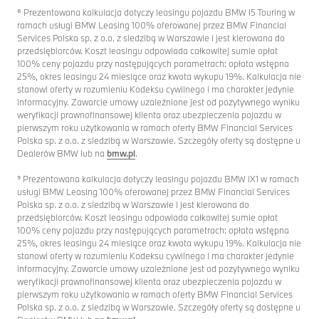
⁸ Prezentowana kalkulacja dotyczy leasingu pojazdu BMW i5 Touring w
ramach usługi BMW Leasing 100% oferowanej przez BMW Financial
Services Polska sp. z o.o. z siedzibą w Warszawie i jest kierowana do
przedsiębiorców. Koszt leasingu odpowiada całkowitej sumie opłat
100% ceny pojazdu przy następujących parametrach: opłata wstępna
25%, okres leasingu 24 miesiące oraz kwota wykupu 19%. Kalkulacja nie
stanowi oferty w rozumieniu Kodeksu cywilnego i ma charakter jedynie
informacyjny. Zawarcie umowy uzależnione jest od pozytywnego wyniku
weryfikacji prawnofinansowej klienta oraz ubezpieczenia pojazdu w
pierwszym roku użytkowania w ramach oferty BMW Financial Services
Polska sp. z o.o. z siedzibą w Warszawie. Szczegóły oferty są dostępne u
Dealerów BMW lub na
bmw.pl
.
⁹ Prezentowana kalkulacja dotyczy leasingu pojazdu BMW iX1 w ramach
usługi BMW Leasing 100% oferowanej przez BMW Financial Services
Polska sp. z o.o. z siedzibą w Warszawie i jest kierowana do
przedsiębiorców. Koszt leasingu odpowiada całkowitej sumie opłat
100% ceny pojazdu przy następujących parametrach: opłata wstępna
25%, okres leasingu 24 miesiące oraz kwota wykupu 19%. Kalkulacja nie
stanowi oferty w rozumieniu Kodeksu cywilnego i ma charakter jedynie
informacyjny. Zawarcie umowy uzależnione jest od pozytywnego wyniku
weryfikacji prawnofinansowej klienta oraz ubezpieczenia pojazdu w
pierwszym roku użytkowania w ramach oferty BMW Financial Services
Polska sp. z o.o. z siedzibą w Warszawie. Szczegóły oferty są dostępne u