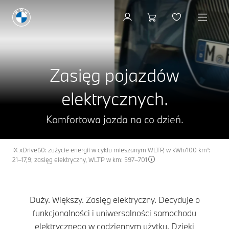
Umów się na jazdę prób
Zasięg pojazdów
elektrycznych.
Komfortowa jazda na co dzień.
iX xDrive60: zużycie energii w cyklu mieszanym WLTP, w kWh/100 km¹:
21–17,9; zasięg elektryczny, WLTP w km: 597–701
Duży. Większy. Zasięg elektryczny. Decyduje o
funkcjonalności i uniwersalności samochodu
elektrycznego w codziennym użytku. Dzięki