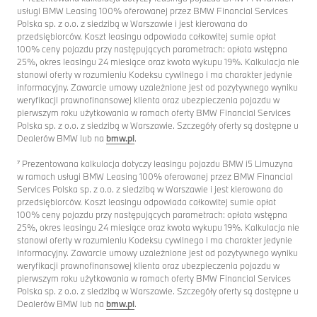
usługi BMW Leasing 100% oferowanej przez BMW Financial Services
Polska sp. z o.o. z siedzibą w Warszawie i jest kierowana do
przedsiębiorców. Koszt leasingu odpowiada całkowitej sumie opłat
100% ceny pojazdu przy następujących parametrach: opłata wstępna
25%, okres leasingu 24 miesiące oraz kwota wykupu 19%. Kalkulacja nie
stanowi oferty w rozumieniu Kodeksu cywilnego i ma charakter jedynie
informacyjny. Zawarcie umowy uzależnione jest od pozytywnego wyniku
weryfikacji prawnofinansowej klienta oraz ubezpieczenia pojazdu w
pierwszym roku użytkowania w ramach oferty BMW Financial Services
Polska sp. z o.o. z siedzibą w Warszawie. Szczegóły oferty są dostępne u
Dealerów BMW lub na
bmw.pl
.
⁷ Prezentowana kalkulacja dotyczy leasingu pojazdu BMW i5 Limuzyna
w ramach usługi BMW Leasing 100% oferowanej przez BMW Financial
Services Polska sp. z o.o. z siedzibą w Warszawie i jest kierowana do
przedsiębiorców. Koszt leasingu odpowiada całkowitej sumie opłat
100% ceny pojazdu przy następujących parametrach: opłata wstępna
25%, okres leasingu 24 miesiące oraz kwota wykupu 19%. Kalkulacja nie
stanowi oferty w rozumieniu Kodeksu cywilnego i ma charakter jedynie
informacyjny. Zawarcie umowy uzależnione jest od pozytywnego wyniku
weryfikacji prawnofinansowej klienta oraz ubezpieczenia pojazdu w
pierwszym roku użytkowania w ramach oferty BMW Financial Services
Polska sp. z o.o. z siedzibą w Warszawie. Szczegóły oferty są dostępne u
Dealerów BMW lub na
bmw.pl
.