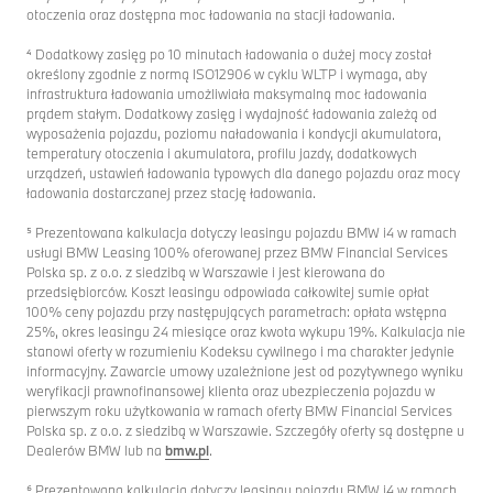
otoczenia oraz dostępna moc ładowania na stacji ładowania.
⁴ Dodatkowy zasięg po 10 minutach ładowania o dużej mocy został
określony zgodnie z normą ISO12906 w cyklu WLTP i wymaga, aby
infrastruktura ładowania umożliwiała maksymalną moc ładowania
prądem stałym. Dodatkowy zasięg i wydajność ładowania zależą od
wyposażenia pojazdu, poziomu naładowania i kondycji akumulatora,
temperatury otoczenia i akumulatora, profilu jazdy, dodatkowych
urządzeń, ustawień ładowania typowych dla danego pojazdu oraz mocy
ładowania dostarczanej przez stację ładowania.
⁵ Prezentowana kalkulacja dotyczy leasingu pojazdu BMW i4 w ramach
usługi BMW Leasing 100% oferowanej przez BMW Financial Services
Polska sp. z o.o. z siedzibą w Warszawie i jest kierowana do
przedsiębiorców. Koszt leasingu odpowiada całkowitej sumie opłat
100% ceny pojazdu przy następujących parametrach: opłata wstępna
25%, okres leasingu 24 miesiące oraz kwota wykupu 19%. Kalkulacja nie
stanowi oferty w rozumieniu Kodeksu cywilnego i ma charakter jedynie
informacyjny. Zawarcie umowy uzależnione jest od pozytywnego wyniku
weryfikacji prawnofinansowej klienta oraz ubezpieczenia pojazdu w
pierwszym roku użytkowania w ramach oferty BMW Financial Services
Polska sp. z o.o. z siedzibą w Warszawie. Szczegóły oferty są dostępne u
Dealerów BMW lub na
bmw.pl
.
⁶ Prezentowana kalkulacja dotyczy leasingu pojazdu BMW i4 w ramach