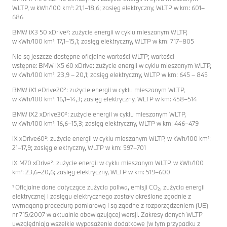
WLTP, w kWh/100 km¹: 21,1–18,6; zasięg elektryczny, WLTP w km: 601–
686
BMW iX3 50 xDrive²: zużycie energii w cyklu mieszanym WLTP,
w kWh/100 km¹: 17,1–15,1; zasięg elektryczny, WLTP w km: 717–805
Nie są jeszcze dostępne oficjalne wartości WLTP; wartości
wstępne: BMW iX5 60 xDrive: zużycie energii w cyklu mieszanym WLTP,
w kWh/100 km¹: 23,9 – 20,1; zasięg elektryczny, WLTP w km: 645 – 845
BMW iX1 eDrive20²: zużycie energii w cyklu mieszanym WLTP,
w kWh/100 km¹: 16,1–14,3; zasięg elektryczny, WLTP w km: 458–514
BMW iX2 xDrive30²: zużycie energii w cyklu mieszanym WLTP,
w kWh/100 km¹: 16,6–15,3; zasięg elektryczny, WLTP w km: 446–479
iX xDrive60²: zużycie energii w cyklu mieszanym WLTP, w kWh/100 km¹:
21–17,9; zasięg elektryczny, WLTP w km: 597–701
iX M70 xDrive²: zużycie energii w cyklu mieszanym WLTP, w kWh/100
km¹: 23,6–20,6; zasięg elektryczny, WLTP w km: 519–600
¹ Oficjalne dane dotyczące zużycia paliwa, emisji CO₂, zużycia energii
elektrycznej i zasięgu elektrycznego zostały określone zgodnie z
wymaganą procedurą pomiarową i są zgodne z rozporządzeniem (UE)
nr 715/2007 w aktualnie obowiązującej wersji. Zakresy danych WLTP
uwzględniają wszelkie wyposażenie dodatkowe (w tym przypadku z