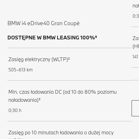
na
0:3
BMW i4 eDrive40 Gran Coupé
DOSTĘPNE W BMW LEASING 100%⁵
Za
(H
141
Zasięg elektryczny (WLTP)²
505–613 km
Min. czas ładowania DC (od 10 do 80% poziomu
naładowania)³
0:30 h
Zasięg po 10 minutach ładowania o dużej mocy