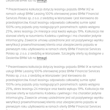
Dealerów BMW lub na
bmw.pl
.
¹⁰ Prezentowana kalkulacja dotyczy leasingu pojazdu BMW iX2 w
ramach usługi BMW Leasing 100% oferowanej przez BMW Financial
Services Polska sp. z o.o. z siedzibą w Warszawie i jest kierowana do
przedsiębiorców. Koszt leasingu odpowiada całkowitej sumie opłat
100% ceny pojazdu przy następujących parametrach: opłata wstępna
25%, okres leasingu 24 miesiące oraz kwota wykupu 19%. Kalkulacja nie
stanowi oferty w rozumieniu Kodeksu cywilnego i ma charakter jedynie
informacyjny. Zawarcie umowy uzależnione jest od pozytywnego wyniku
weryfikacji prawnofinansowej klienta oraz ubezpieczenia pojazdu w
pierwszym roku użytkowania w ramach oferty BMW Financial Services
Polska sp. z o.o. z siedzibą w Warszawie. Szczegóły oferty są dostępne u
Dealerów BMW lub na
bmw.pl
.
¹¹ Prezentowana kalkulacja dotyczy leasingu pojazdu BMW iX w ramach
usługi BMW Leasing 100% oferowanej przez BMW Financial Services
Polska sp. z o.o. z siedzibą w Warszawie i jest kierowana do
przedsiębiorców. Koszt leasingu odpowiada całkowitej sumie opłat
100% ceny pojazdu przy następujących parametrach: opłata wstępna
25%, okres leasingu 24 miesiące oraz kwota wykupu 19%. Kalkulacja nie
stanowi oferty w rozumieniu Kodeksu cywilnego i ma charakter jedynie
informacyjny. Zawarcie umowy uzależnione jest od pozytywnego wyniku
weryfikacji prawnofinansowej klienta oraz ubezpieczenia pojazdu w
pierwszym roku użytkowania w ramach oferty BMW Financial Services