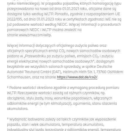
rynku niemieckiego). W przypadku pojazdów, których homologację typu
przeprowadzono na nowo od dnia 01.01.2021 roku, oficjalne dane są
dostępne tylko według WLTP. Ponadto, zgodnie z rozporządzeniem UE
2022/195, od dnia 01.01.2023 roku w certyfikatach zgodności WE nie są
już podawane wartości według NEDC. Więcej informacji o procedurach
pomiarowych NEDC i WLTP można znaleźć na
stronie www.bmw.com/wltp.
Więcej informacji dotyczących oficjalnego zużycia paliwa oraz
oficjalnych specyficznych emisji CO₂ nowych samochodów osobowych
podano w „Przewodniku po zużyciu paliwa, emisjach CO₂ i zużyciu
energii elektrycznej nowych samochodów osobowych”, dostępnym
bezpłatnie we wszystkich salonach sprzedaży, w spółce Deutsche
Automobil Treuhand GmbH (DAT), Hellmuth Hirth Str. 1, 73760 Ostfildern
Scharnhausen, oraz na stronie
https://www.dat.de/co2/
.
² Podane wartości określono zgodnie z wymaganą procedurą pomiaru
WLTP. Rzeczywiste wartości zależą od różnych czynników, np.
obciążenia, stylu jazdy, trasy, warunków pogodowych, włączonych
odbiorników energii (w tym klimatyzacji), ogumienia, stanu starzenia
akumulatora.
³ Wydajność ładowania zależy od takich czynników jak wyposażenie
pojazdu, stan i wiek akumulatora, temperatura akumulatora,
indywidualny styl jazdy, korzystanie z odbiorników energii, temperatura