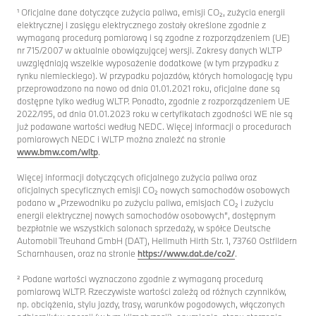
¹ Oficjalne dane dotyczące zużycia paliwa, emisji CO₂, zużycia energii
elektrycznej i zasięgu elektrycznego zostały określone zgodnie z
wymaganą procedurą pomiarową i są zgodne z rozporządzeniem (UE)
nr 715/2007 w aktualnie obowiązującej wersji. Zakresy danych WLTP
uwzględniają wszelkie wyposażenie dodatkowe (w tym przypadku z
rynku niemieckiego). W przypadku pojazdów, których homologację typu
przeprowadzono na nowo od dnia 01.01.2021 roku, oficjalne dane są
dostępne tylko według WLTP. Ponadto, zgodnie z rozporządzeniem UE
2022/195, od dnia 01.01.2023 roku w certyfikatach zgodności WE nie są
już podawane wartości według NEDC. Więcej informacji o procedurach
pomiarowych NEDC i WLTP można znaleźć na stronie
www.bmw.com/wltp
.
Więcej informacji dotyczących oficjalnego zużycia paliwa oraz
oficjalnych specyficznych emisji CO₂ nowych samochodów osobowych
podano w „Przewodniku po zużyciu paliwa, emisjach CO₂ i zużyciu
energii elektrycznej nowych samochodów osobowych”, dostępnym
bezpłatnie we wszystkich salonach sprzedaży, w spółce Deutsche
Automobil Treuhand GmbH (DAT), Hellmuth Hirth Str. 1, 73760 Ostfildern
Scharnhausen, oraz na stronie
https://www.dat.de/co2/
.
² Podane wartości wyznaczono zgodnie z wymaganą procedurą
pomiarową WLTP. Rzeczywiste wartości zależą od różnych czynników,
np. obciążenia, stylu jazdy, trasy, warunków pogodowych, włączonych