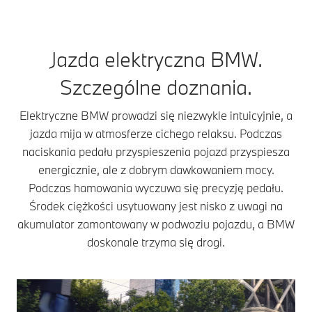
należą wirnik
z określonych
mont
i stojan. Jak
„metali ziem
on w
sama nazwa
rzadkich” w wirniku.
stos
mówi, wirnik ma
W porównaniu
Jazda elektryczna BMW.
moc.
się obracać.
z innymi typami
tech
Odbywa się to
Szczególne doznania.
silników silniki SSM
się 
w efekcie
cechują się
tym,
wzajemnego
korzystną
Elektryczne BMW prowadzi się niezwykle intuicyjnie, a
magn
oddziaływania
charakterystyką
wytw
jazda mija w atmosferze cichego relaksu. Podczas
pola
mocy i również przy
w wi
naciskania pedału przyspieszenia pojazd przyspiesza
magnetycznego
dużej prędkości
spos
energicznie, ale z dobrym dawkowaniem mocy.
wirnika
zapewniają dobre
je m
i stojana. Pole
Podczas hamowania wyczuwa się precyzję pedału.
przyspieszenie. Jest
Dlat
magnetyczne
to przydatne
Środek ciężkości usytuowany jest nisko z uwagi na
szcz
wirnika –
podczas
nada
akumulator zamontowany w podwoziu pojazdu, a BMW
w zależności od
wyprzedzania na
przy
doskonale trzyma się drogi.
typu silnika –
autostradzie. Oprócz
integ
wytwarzane jest
tego silniki SSM
w sk
przez magnesy
zużywają mało
sam
lub prąd.
energii. Ponieważ
i M
Powstający ruch
wirnik w nich