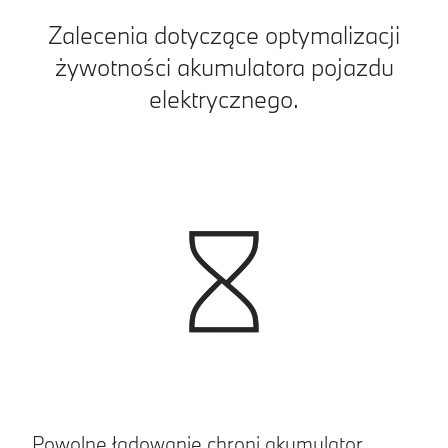
Zalecenia dotyczące optymalizacji
żywotności akumulatora pojazdu
elektrycznego.
Powolne ładowanie chroni akumulator.
P