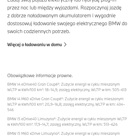
przez noc lub między wyjazdami. Rozpoczynaj jazdę
z dobrze naładowanym akumulatorem i wygodnie
dostosowuj ładowanie swojego elektrycznego BMW do
swoich codziennych potrzeb.
Więcej o ładowaniu w domu
Obowiązkowe informacje prawne.
BMW i4 eDrive40 Gran Coupé²: Zużycie energii w cyklu mieszanym
WLTP w kWh/100 km¹: 18–14,9; zasięg elektryczny, WLTP w km: 505–613
BMW i4 M60 xDrive Gran Coupé²: Zużycie energii w cyklu mieszanym
WLTP w kWh/100 km¹: 20,9–16,8; zasięg elektryczny, WLTP w km: 434–
546
BMW i5 eDrive40 Limuzyna²: Zużycie energii w cyklu mieszanym WLTP
w kWh/100 km¹: 17,9–14,7; zasięg elektryczny, WLTP w km: 513–626
BMW i5 M60 xDrive Limuzyna²: Zużycie energii w cyklu mieszanym