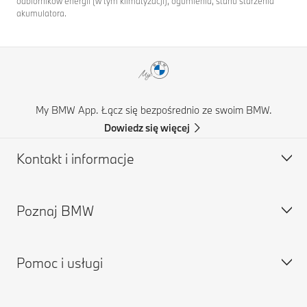
odbiorników energii (w tym klimatyzacji), ogumienia, stanu starzenia
akumulatora.
My BMW App. Łącz się bezpośrednio ze swoim BMW.
Dowiedz się więcej
Kontakt i informacje
Poznaj BMW
Obsługa klienta
Najczęściej zadawane pytania
Pomoc i usługi
Znajdź partnera BMW
O nas
Pomoc w razie wypadku
Kariera w BMW