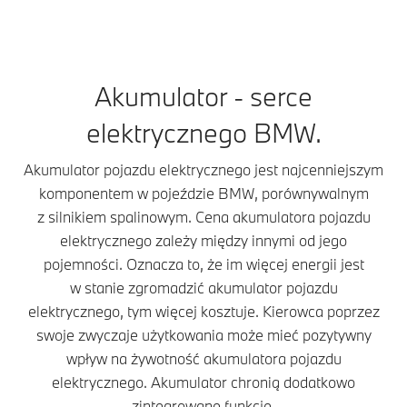
zasobnikiem energii.
działa tak samo
więk
Składa się on
jak bateria
więce
z wielu celek.
w telefonie
jest 
Pobierają one
komórkowym.
zgro
Akumulator - serce
energię elektryczną
Jednak jest on
W te
ze stacji ładowania
o wiele większy,
zwię
elektrycznego BMW.
i oddają ją do silnika
wydajniejszy
nie t
elektrycznego. Ilość
i trwalszy.
zasię
Akumulator pojazdu elektrycznego jest najcenniejszym
energii
Inteligentne
równ
w kilowatogodzinach
zarządzanie
Akum
komponentem w pojeździe BMW, porównywalnym
(kWh), którą może
energią cieplną
poja
z silnikiem spalinowym. Cena akumulatora pojazdu
zgromadzić
sprawia, że
elek
elektrycznego zależy między innymi od jego
akumulator pojazdu
akumulator
może
pojemności. Oznacza to, że im więcej energii jest
elektrycznego,
pojazdu
kilka
w stanie zgromadzić akumulator pojazdu
wynika z liczby
elektrycznego
kilo
i zdolności celek do
uzyskuje
Nieu
elektrycznego, tym więcej kosztuje. Kierowca poprzez
przechowywania
optymalną
ulep
swoje zwyczaje użytkowania może mieć pozytywny
energii określanej
temperaturę
tech
wpływ na żywotność akumulatora pojazdu
często również
roboczą.
oraz
elektrycznego. Akumulator chronią dodatkowo
pojemnością. Moc
Z jednej strony
gęst
zintegrowane funkcje.