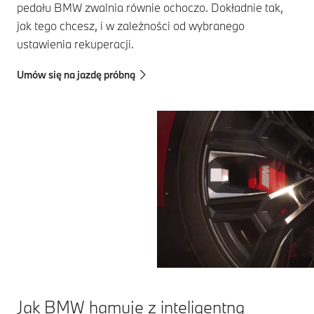
W pojazdach
pedału BMW zwalnia równie ochoczo. Dokładnie tak,
elektrycznych
jak tego chcesz, i w zależności od wybranego
BMW często
ustawienia rekuperacji.
stosowane są
te niezmiernie
Umów się na jazdę próbną
efektywne silniki
synchroniczne
wzbudzane
prądem,
w skrócie SSM.
Jak BMW hamuje z inteligentną