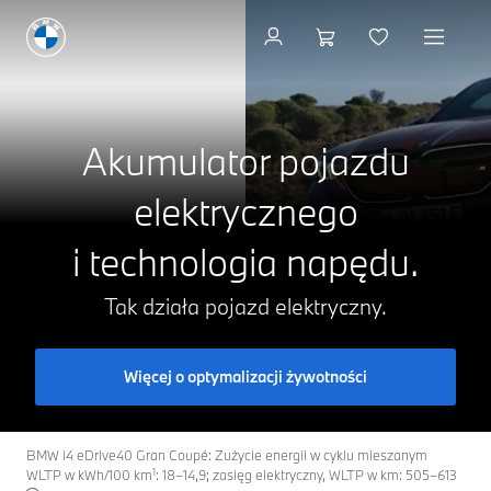
Przejdź do modeli
Akumulator pojazdu
elektrycznego
i technologia napędu.
Tak działa pojazd elektryczny.
Więcej o optymalizacji żywotności
BMW i4 eDrive40 Gran Coupé: Zużycie energii w cyklu mieszanym
1
WLTP w kWh/100 km
: 18–14,9; zasięg elektryczny, WLTP w km: 505–613