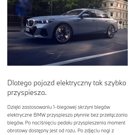
XM).
obrotowy silnik
magnetyzowany jest
elektryczny
prądem,
przenosi na
w zależności od
koła za
sytuacji pracują one
pośrednictwem
z optymalną
1-biegowej
efektywnością lub
skrzyni biegów.
mocą.
Jeśli pod uwagę
weźmiemy cykl
jazdy (WLTP),
stwierdzimy, że
sprawność
Dlatego pojazd elektryczny tak szybko
silnika
przyspiesza.
elektrycznego
ponad
trzykrotnie
Dzięki zastosowaniu 1-biegowej skrzyni biegów
przekracza
elektryczne BMW przyspiesza płynnie bez przełączania
sprawność
biegów. Po naciśnięciu pedału przyspieszenia moment
silnika
obrotowy dostępny jest od razu. Po zdjęciu nogi z
spalinowego.