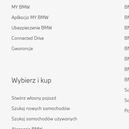
MY BMW
BM
Aplikacja MY BMW
BM
Ubezpieczenie BMW
BM
Connected Drive
BM
Gwarancje
BM
BM
BM
Wybierz i kup
BM
S
Stwórz własny pojazd
S
Szukaj nowych samochodów
P
Szukaj samochodów używanych