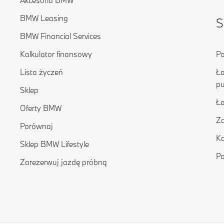
Akcesoria BMW
BMW Leasing
S
BMW Financial Services
Kalkulator finansowy
Po
Lista życzeń
Ła
pu
Sklep
Ł
Oferty BMW
Za
Porównaj
Ko
Sklep BMW Lifestyle
Po
Zarezerwuj jazdę próbną