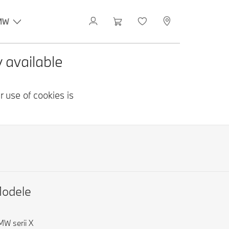
MW
odele
W serii X