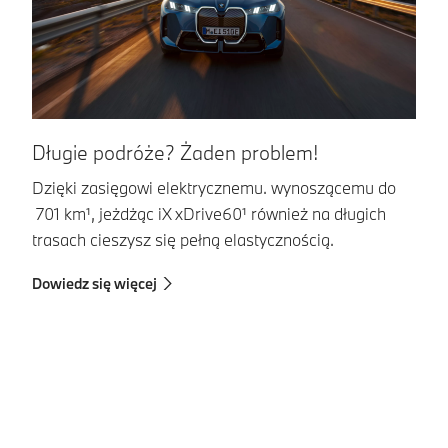
Długie podróże? Żaden problem!
S
t
Dzięki zasięgowi elektrycznemu. wynoszącemu do
701 km¹, jeżdżąc iX xDrive60¹ również na długich
iX
trasach cieszysz się pełną elastycznością.
z 
sp
Dowiedz się więcej
Do