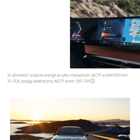
iX xDrive60¹: zużycie energii w cyklu mieszanym WLTP w kWh/100 km:
21–17,9; zasięg elektryczny, WLTP w km: 597–701