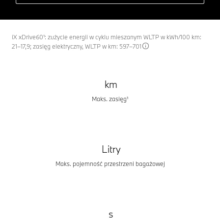
iX xDrive60¹: zużycie energii w cyklu mieszanym WLTP w kWh/100 km:
21–17,9; zasięg elektryczny, WLTP w km: 597–701
km
Maks. zasięg¹
Litry
Maks. pojemność przestrzeni bagażowej
s