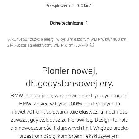
Przyspieszenie 0–100 km/h:
Dane techniczne
iX xDrive60¹: zużycie energii w cyklu mieszanym WLTP w kWh/100 km:
21–17,9; zasięg elektryczny, WLTP w km: 597–701
Pionier nowej,
długodystansowej ery.
BMW iX plasuje się w czołówce elektrycznych modeli
BMW. Zasięg w trybie 100% elektrycznym, to
nawet 701 km¹, co gwarantuje elastyczną mobilność
zawsze, gdy wsiadasz za kierownicę. Design, to hołd
dla nowoczesności i klarownych linii. Wnętrze urzeka
przestronnością, komfortem i ekskluzywnymi