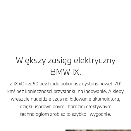
Dodaj do porównania
iX xDrive60¹: zużycie energii w cyklu mieszanym WLTP w kWh/100 km:
21–17,9; zasięg elektryczny, WLTP w km: 597–701
Większy zasięg elektryczny
BMW iX.
Z iX xDrive60 bez trudu pokonasz dystans nawet 701
km¹ bez konieczności przystanku na ładowanie. A kiedy
wreszcie nadejdzie czas na ładowanie akumulatora,
dzięki usprawnionym i bardziej efektywnym
technologiom zrobisz to szybko i wygodnie.