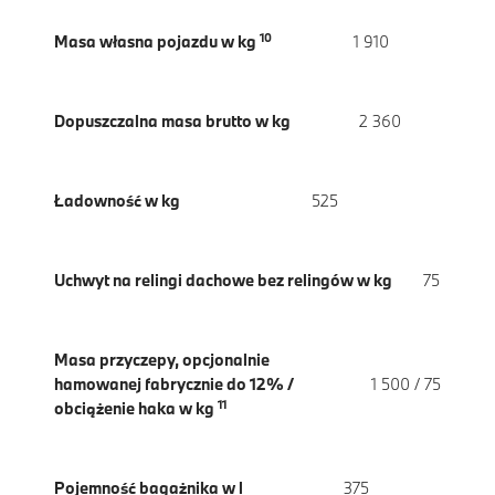
10
Masa własna pojazdu w kg
1 910
Dopuszczalna masa brutto w kg
2 360
Ładowność w kg
525
Uchwyt na relingi dachowe bez relingów w kg
75
Masa przyczepy, opcjonalnie
hamowanej fabrycznie do 12% /
1 500 / 75
11
obciążenie haka w kg
Pojemność bagażnika w l
375