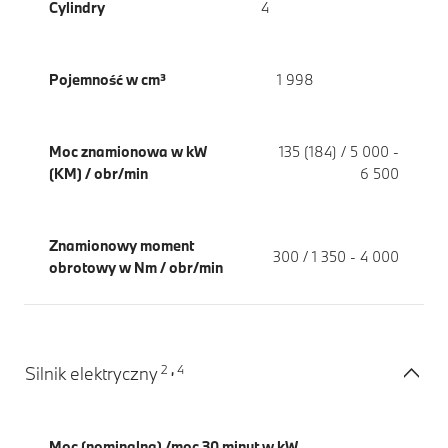
Cylindry
4
Pojemność w cm³
1 998
Moc znamionowa w kW
135 (184) / 5 000 -
(KM) / obr/min
6 500
Znamionowy moment
300 / 1 350 - 4 000
obrotowy w Nm / obr/min
2
4
Silnik elektryczny
,
Moc (nominalna) /moc 30 minut w kW