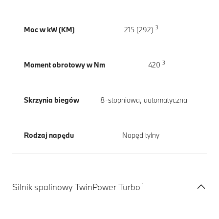
3
Moc w kW (KM)
215 (292)
3
Moment obrotowy w Nm
420
Skrzynia biegów
8-stopniowa, automatyczna
Rodzaj napędu
Napęd tylny
1
Silnik spalinowy TwinPower Turbo