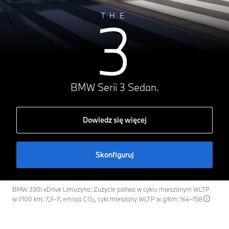
3
THE
BMW Serii 3 Sedan.
Dowiedz się więcej
Skonfiguruj
BMW 330i xDrive Limuzyna: Zużycie paliwa w cyklu mieszanym WLTP
w l/100 km: 7,3–7; emisja CO
, cykl mieszany WLTP w g/km: 164–158
2