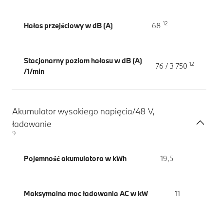
12
Hałas przejściowy w dB (A)
68
Stacjonarny poziom hałasu w dB (A)
12
76 / 3 750
/1/min
Akumulator wysokiego napięcia/48 V,
ładowanie
9
Pojemność akumulatora w kWh
19,5
Maksymalna moc ładowania AC w kW
11