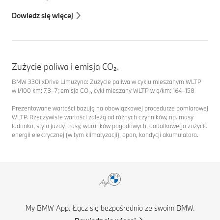
Dowiedz się więcej
Zużycie paliwa i emisja CO₂.
BMW 330i xDrive Limuzyna: Zużycie paliwa w cyklu mieszanym WLTP
w l/100 km: 7,3–7; emisja CO
, cykl mieszany WLTP w g/km: 164–158
2
Prezentowane wartości bazują na obowiązkowej procedurze pomiarowej
WLTP. Rzeczywiste wartości zależą od różnych czynników, np. masy
ładunku, stylu jazdy, trasy, warunków pogodowych, dodatkowego zużycia
energii elektrycznej (w tym klimatyzacji), opon, kondycji akumulatora.
My BMW App. Łącz się bezpośrednio ze swoim BMW.