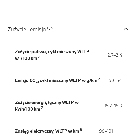
1
6
Zużycie i emisja
,
Zużycie paliwa, cykl mieszany WLTP
2,7–2,4
7
w l/100 km
7
Emisja CO₂, cykl mieszany WLTP w g/km
60–54
Zużycie energii, łączny WLTP w
15,7–15,3
7
kWh/100 km
8
Zasięg elektryczny, WLTP w km
96–101