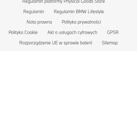
Regulamin platformy Physical Goods Store
Zasięg samochodu elektrycznego
Sklep
BMW serii 2
Regulamin
Regulamin BMW Lifestyle
Koszty pojazdów elektrycznych
Oferty BMW
BMW serii 1
Nota prawna
Polityka prywatności
Pojazdy hybrydowe typu plug-in
Polityka Cookie
Akt o usługach cyfrowych
GPSR
Porównaj
BMW serii M
Rozporządzenie UE w sprawie baterii
Sitemap
Sklep BMW Lifestyle
Samochody koncepcyjne BMW
Zarezerwuj jazdę próbną
Samochody luksusowe BMW
Pojazdy pancerne BMW