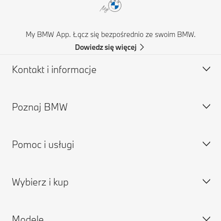
My BMW App. Łącz się bezpośrednio ze swoim BMW.
Dowiedz się więcej
Kontakt i informacje
Poznaj BMW
Obsługa klienta
Najczęściej zadawane pytania
Pomoc i usługi
Znajdź partnera BMW
O nas
Pomoc w razie wypadku
Kariera w BMW
Wybierz i kup
Zapytaj o ofertę
Grupa BMW
Zarezerwuj wizytę serwisową
Znajdź dealera
MY BMW
Modele
Aplikacja MY BMW
Stwórz własny pojazd