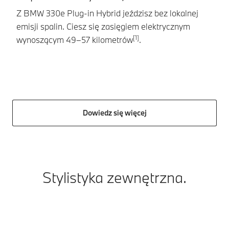
Z BMW 330e Plug-in Hybrid jeździsz bez lokalnej
Ł
emisji spalin. Ciesz się zasięgiem elektrycznym
hy
[1]
wynoszącym 49–57 kilometrów
.
k
Dowiedz się więcej
Stylistyka zewnętrzna.