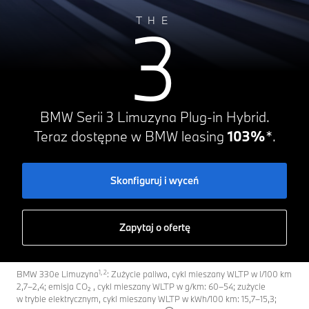
3
THE
BMW Serii 3 Limuzyna Plug-in Hybrid.
Teraz dostępne w BMW leasing
103%
*.
Skonfiguruj i wyceń
Zapytaj o ofertę
1, 2
BMW 330e Limuzyna
: Zużycie paliwa, cykl mieszany WLTP w l/100 km
2,7–2,4; emisja CO₂ , cykl mieszany WLTP w g/km: 60–54; zużycie
w trybie elektrycznym, cykl mieszany WLTP w kWh/100 km: 15,7–15,3;