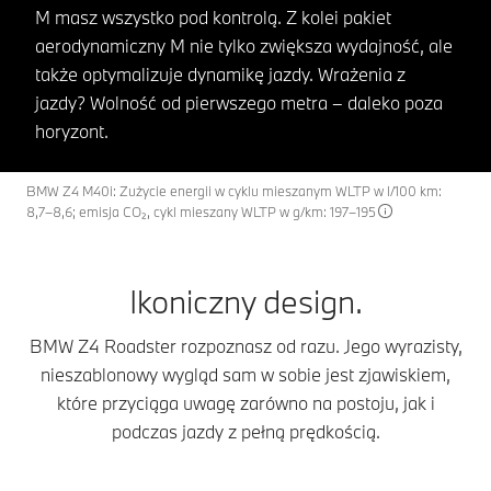
M masz wszystko pod kontrolą. Z kolei pakiet
aerodynamiczny M nie tylko zwiększa wydajność, ale
także optymalizuje dynamikę jazdy. Wrażenia z
jazdy? Wolność od pierwszego metra – daleko poza
horyzont.
BMW Z4 M40i: Zużycie energii w cyklu mieszanym WLTP w l/100 km:
8,7–8,6; emisja CO₂, cykl mieszany WLTP w g/km: 197–195
Ikoniczny design.
BMW Z4 Roadster rozpoznasz od razu. Jego wyrazisty,
nieszablonowy wygląd sam w sobie jest zjawiskiem,
które przyciąga uwagę zarówno na postoju, jak i
podczas jazdy z pełną prędkością.