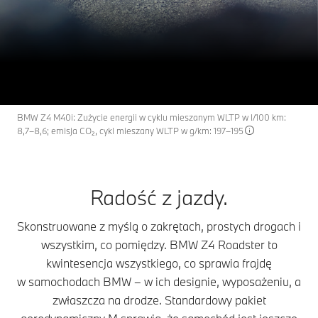
Z4
THE
BMW Z4 Roadster.
Zapytaj o ofertę
BMW Z4 M40i: Zużycie energii w cyklu mieszanym WLTP w l/100 km:
8,7–8,6; emisja CO₂, cykl mieszany WLTP w g/km: 197–195
Radość z jazdy.
Skonstruowane z myślą o zakrętach, prostych drogach i
wszystkim, co pomiędzy. BMW Z4 Roadster to
kwintesencja wszystkiego, co sprawia frajdę
w samochodach BMW – w ich designie, wyposażeniu, a
zwłaszcza na drodze. Standardowy pakiet