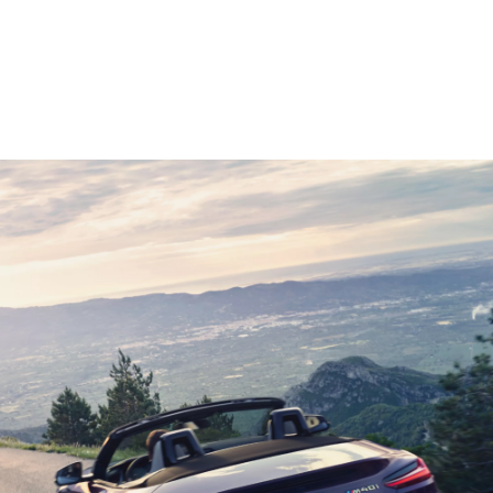
BMW Z4 sDrive30i: Zużycie energii w cyklu mieszanym WLTP
w l/100 km: 7,4–7,2; emisja CO₂, cykl mieszany WLTP w g/km: 167–163