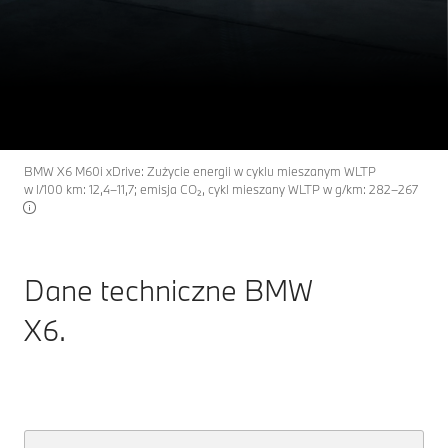
X6
THE
BMW X6: dane techniczne.
Skonfiguruj
Dowiedz się więcej
BMW X6 M60i xDrive: Zużycie energii w cyklu mieszanym WLTP
w l/100 km: 12,4–11,7; emisja CO₂, cykl mieszany WLTP w g/km: 282–267
Dane techniczne BMW
X6.