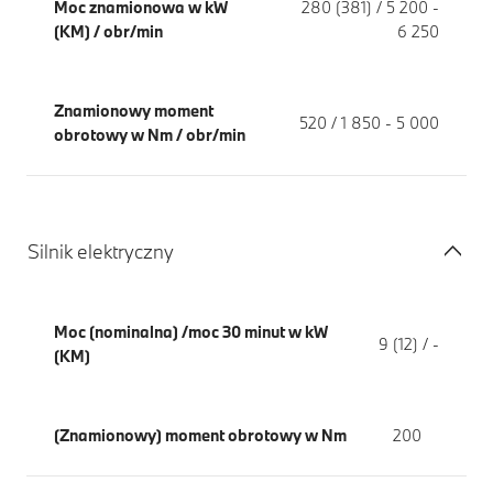
Moc znamionowa w kW
280 (381) / 5 200 -
(KM) / obr/min
6 250
Znamionowy moment
520 / 1 850 - 5 000
obrotowy w Nm / obr/min
Silnik elektryczny
Moc (nominalna) /moc 30 minut w kW
9 (12) / -
(KM)
(Znamionowy) moment obrotowy w Nm
200