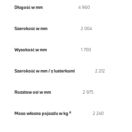
Długość w mm
4 960
Szerokość w mm
2 004
Wysokość w mm
1 700
Szerokość w mm / z lusterkami
2 212
Rozstaw osi w mm
2 975
6
Masa własna pojazdu w kg
2 240