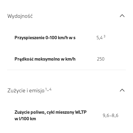
Wydajność
3
Przyspieszenie 0-100 km/h w s
5,4
Prędkość maksymalna w km/h
250
1
4
Zużycie i emisja
,
Zużycie paliwa, cykl mieszany WLTP
9,6–8,6
w l/100 km