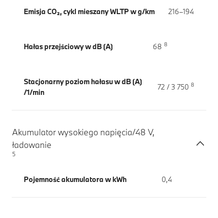
Emisja CO₂, cykl mieszany WLTP w g/km
216–194
8
Hałas przejściowy w dB (A)
68
Stacjonarny poziom hałasu w dB (A)
8
72 / 3 750
/1/min
Akumulator wysokiego napięcia/48 V,
ładowanie
5
Pojemność akumulatora w kWh
0,4