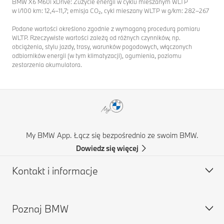
BMW X6 M60i xDrive: Zużycie energii w cyklu mieszanym WLTP
w l/100 km: 12,4–11,7; emisja CO₂, cykl mieszany WLTP w g/km: 282–267
Podane wartości określono zgodnie z wymaganą procedurą pomiaru
WLTP. Rzeczywiste wartości zależą od różnych czynników, np.
obciążenia, stylu jazdy, trasy, warunków pogodowych, włączonych
odbiorników energii (w tym klimatyzacji), ogumienia, poziomu
zestarzenia akumulatora.
My BMW App. Łącz się bezpośrednio ze swoim BMW.
Dowiedz się więcej
Kontakt i informacje
Poznaj BMW
Obsługa klienta