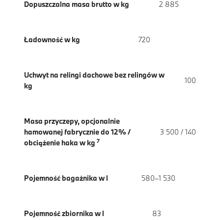
Dopuszczalna masa brutto w kg
2 885
Ładowność w kg
720
Uchwyt na relingi dachowe bez relingów w
100
kg
Masa przyczepy, opcjonalnie
hamowanej fabrycznie do 12% /
3 500 / 140
7
obciążenie haka w kg
Pojemność bagażnika w l
580–1 530
Pojemność zbiornika w l
83