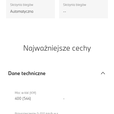
Skrzynia biegów
Skrzynia biegów
Automatyczna
--
Najważniejsze cechy
Dane techniczne
Dane
iX
techniczne
xDrive60
Moc w kW (KM)
400 (544)
-
Przyspieszenie 0-100 km/h w s