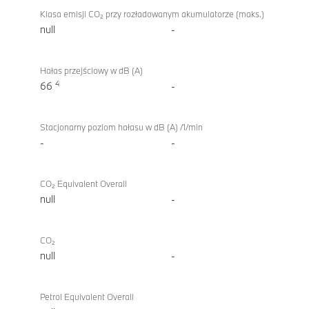
Klasa emisji CO₂ przy rozładowanym akumulatorze (maks.)
null
-
Hałas przejściowy w dB (A)
4
66
-
Stacjonarny poziom hałasu w dB (A) /1/min
-
-
CO₂ Equivalent Overall
null
-
CO₂
null
-
Petrol Equivalent Overall