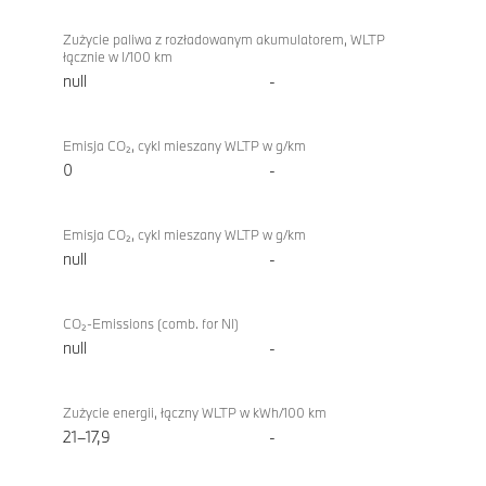
Zużycie paliwa z rozładowanym akumulatorem, WLTP
łącznie w l/100 km
null
-
Emisja CO₂, cykl mieszany WLTP w g/km
0
-
Emisja CO₂, cykl mieszany WLTP w g/km
null
-
CO₂-Emissions (comb. for NI)
null
-
Zużycie energii, łączny WLTP w kWh/100 km
21–17,9
-