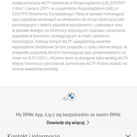
nowej procedury WLTP określonej w Rozporządzeniu (UE) 2017/1151
z dnia 1 czerwca 2017 r. w uzupełnieniu Rozporządzenia (WE) nr
2007/715 Parlamentu Europejskiego i Rady w sprawie homologacji
typu pojazdów silnikowych w odniesieniu do emisji zanieczyszczeń
pochodzących z lekkich pojazdów pasażerskich i użytkowych oraz
w sprawie dostępu do informacji dotyczących naprawy i utrzymania
pojazdów w brzmieniu obowiązującym w chwili udzielenia
homologacji. Zakresy danych WLTP uwzględniają wszelkie
wyposażenie dodatkowe (w tym przypadku z rynku niemieckiego). W
przypadku pojazdów, których homologację typu przeprowadzono na
nowo od 01.01.2021 r., oficjalne dane są dostępne tylko według WLTP.
Więcej informacji o procedurze pomiarowej WLTP można znaleźć na
stronie www.bmw.com/wltp
My BMW App. Łącz się bezpośrednio ze swoim BMW.
Dowiedz się więcej
Kontakt i informacje