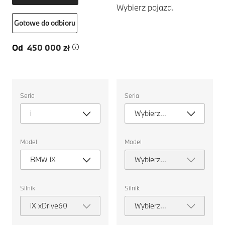
Wybierz pojazd.
Gotowe do odbioru
Od
450 000 zł
Wybierz
Wybierz
Seria
Seria
pojazd.
pojazd.
i
Wybierz
serię
Model
Model
BMW iX
Wybierz
model
Silnik
Silnik
iX xDrive60
Wybierz
silnik