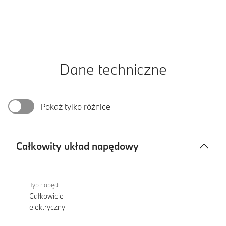
Dane techniczne
Pokaż tylko różnice
Całkowity układ napędowy
Całkowity
iX
układ
xDrive60
Typ napędu
napędowy
Całkowicie
-
elektryczny