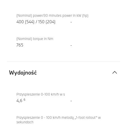
Silnik
iX
elektryczny
xDrive60
(Nominal) power/30 minutes power in kW (hp)
400 (544) / 150 (204)
-
(Nominal) torque in Nm
765
-
Wydajność
Wydajność
iX
xDrive60
Przyspieszenie 0-100 km/h w s
6
4,6
-
Przyspieszenie 0 - 100 km/h metodą „1-foot rollout” w
sekundach