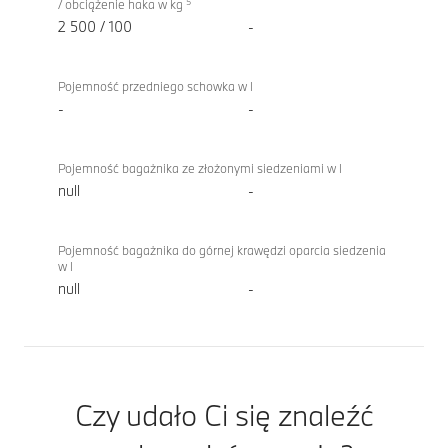
5
/ obciążenie haka w kg
2 500 / 100
-
Pojemność przedniego schowka w l
-
-
Pojemność bagażnika ze złożonymi siedzeniami w l
null
-
Pojemność bagażnika do górnej krawędzi oparcia siedzenia
w l
null
-
Czy udało Ci się znaleźć