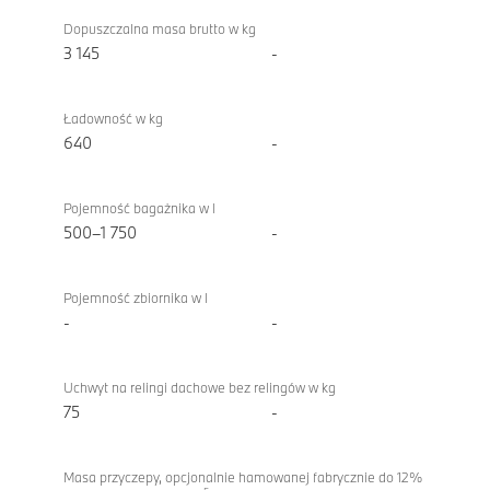
Dopuszczalna masa brutto w kg
3 145
-
Ładowność w kg
640
-
Pojemność bagażnika w l
500–1 750
-
Pojemność zbiornika w l
-
-
Uchwyt na relingi dachowe bez relingów w kg
75
-
Masa przyczepy, opcjonalnie hamowanej fabrycznie do 12%