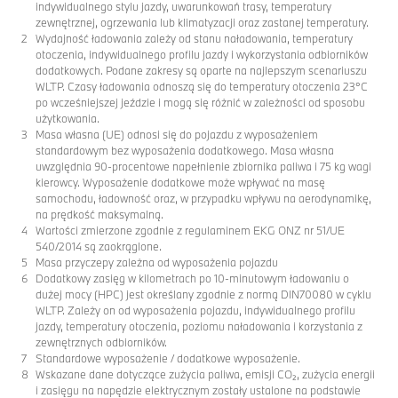
indywidualnego stylu jazdy, uwarunkowań trasy, temperatury
zewnętrznej, ogrzewania lub klimatyzacji oraz zastanej temperatury.
Wydajność ładowania zależy od stanu naładowania, temperatury
otoczenia, indywidualnego profilu jazdy i wykorzystania odbiorników
dodatkowych. Podane zakresy są oparte na najlepszym scenariuszu
WLTP. Czasy ładowania odnoszą się do temperatury otoczenia 23°C
po wcześniejszej jeździe i mogą się różnić w zależności od sposobu
użytkowania.
Masa własna (UE) odnosi się do pojazdu z wyposażeniem
standardowym bez wyposażenia dodatkowego. Masa własna
uwzględnia 90-procentowe napełnienie zbiornika paliwa i 75 kg wagi
kierowcy. Wyposażenie dodatkowe może wpływać na masę
samochodu, ładowność oraz, w przypadku wpływu na aerodynamikę,
na prędkość maksymalną.
Wartości zmierzone zgodnie z regulaminem EKG ONZ nr 51/UE
540/2014 są zaokrąglone.
Masa przyczepy zależna od wyposażenia pojazdu
Dodatkowy zasięg w kilometrach po 10-minutowym ładowaniu o
dużej mocy (HPC) jest określany zgodnie z normą DIN70080 w cyklu
WLTP. Zależy on od wyposażenia pojazdu, indywidualnego profilu
jazdy, temperatury otoczenia, poziomu naładowania i korzystania z
zewnętrznych odbiorników.
Standardowe wyposażenie / dodatkowe wyposażenie.
Wskazane dane dotyczące zużycia paliwa, emisji CO₂, zużycia energii
i zasięgu na napędzie elektrycznym zostały ustalone na podstawie