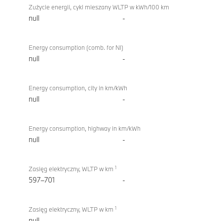
Zużycie energii, cykl mieszany WLTP w kWh/100 km
null
-
Energy consumption (comb. for NI)
null
-
Energy consumption, city in km/kWh
null
-
Energy consumption, highway in km/kWh
null
-
1
Zasięg elektryczny, WLTP w km
597–701
-
1
Zasięg elektryczny, WLTP w km
null
-