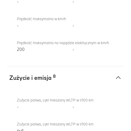
-
-
Prędkość maksymalna w km/h
-
-
Prędkość maksymalna na napędzie elektrycznym w km/h
200
-
8
Zużycie i emisja
Zużycie
iX
i
xDrive60
Zużycie paliwa, cykl mieszany WLTP w l/100 km
emisja
-
-
Zużycie paliwa, cykl mieszany WLTP w l/100 km
null
-