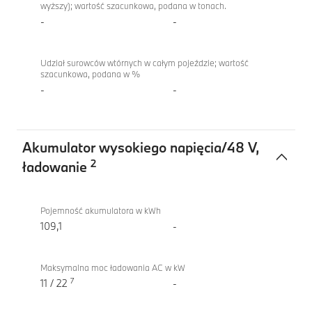
wyższy); wartość szacunkowa, podana w tonach.
-
-
Udział surowców wtórnych w całym pojeździe; wartość
szacunkowa, podana w %
-
-
Akumulator wysokiego napięcia/48 V,
2
ładowanie
Akumulator
iX
wysokiego
xDrive60
Pojemność akumulatora w kWh
napięcia/48
109,1
-
V,
ładowanie
Maksymalna moc ładowania AC w kW
7
11 / 22
-