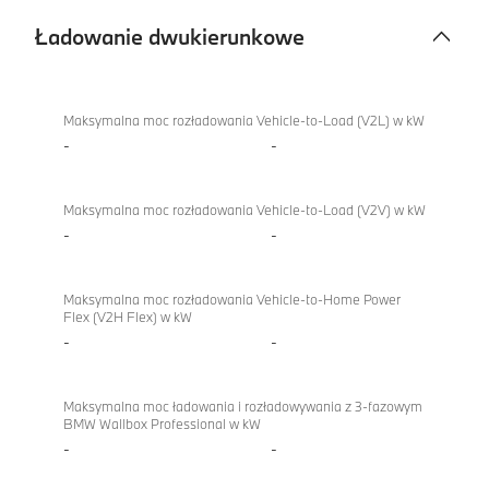
Ładowanie dwukierunkowe
Ładowanie
iX
dwukierunkowe
xDrive60
Maksymalna moc rozładowania Vehicle-to-Load (V2L) w kW
-
-
Maksymalna moc rozładowania Vehicle-to-Load (V2V) w kW
-
-
Maksymalna moc rozładowania Vehicle-to-Home Power
Flex (V2H Flex) w kW
-
-
Maksymalna moc ładowania i rozładowywania z 3-fazowym
BMW Wallbox Professional w kW
-
-