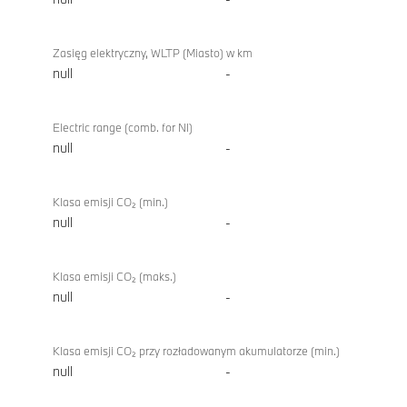
Zasięg elektryczny, WLTP (Miasto) w km
null
-
Electric range (comb. for NI)
null
-
Klasa emisji CO₂ (min.)
null
-
Klasa emisji CO₂ (maks.)
null
-
Klasa emisji CO₂ przy rozładowanym akumulatorze (min.)
null
-