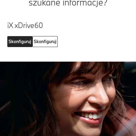
szukane informacje?
iX xDrive60
Skonfiguruj
Skonfiguruj