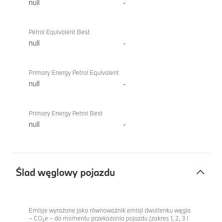
null
-
Petrol Equivalent Best
null
-
Primary Energy Petrol Equivalent
null
-
Primary Energy Petrol Best
null
-
Ślad węglowy pojazdu
Ślad
iX
węglowy
xDrive60
Emisje wyrażone jako równoważnik emisji dwutlenku węgla
– CO₂e – do momentu przekazania pojazdu (zakres 1, 2, 3 i
pojazdu