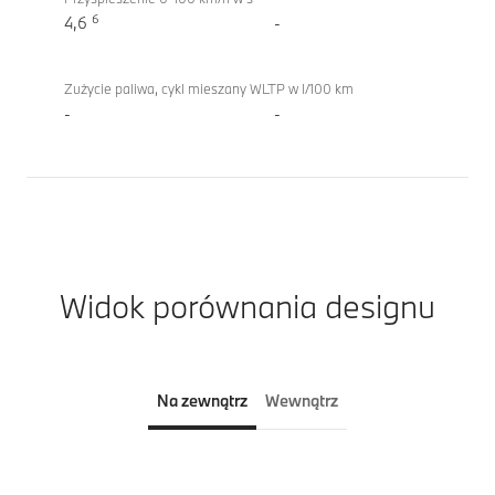
6
4,6
-
Zużycie paliwa, cykl mieszany WLTP w l/100 km
-
-
Widok porównania designu
Na zewnątrz
Wewnątrz