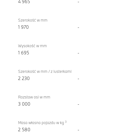
ciężar
4 965
-
Szerokość w mm
1 970
-
Wysokość w mm
1 695
-
Szerokość w mm / z lusterkami
2 230
-
Rozstaw osi w mm
3 000
-
3
Masa własna pojazdu w kg
2 580
-