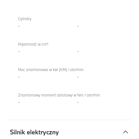
Silnik
iX
spalinowy
xDrive60
Cylindry
TwinPower
-
-
Turbo
Pojemność w cm³
-
-
Moc znamionowa w kW (KM) / obr/min
-
-
Znamionowy moment obrotowy w Nm / obr/min
-
-
Silnik elektryczny