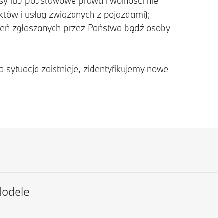
esy lub podstawowe prawa i wolności nie
któw i usług związanych z pojazdami);
czeń zgłaszanych przez Państwa bądź osoby
sytuacja zaistnieje, zidentyfikujemy nowe
odele