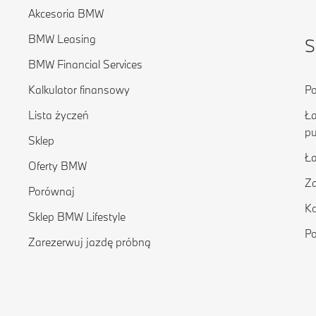
Akcesoria BMW
BMW Leasing
S
BMW Financial Services
Kalkulator finansowy
Po
Lista życzeń
Ła
pu
Sklep
Ł
Oferty BMW
Za
Porównaj
Ko
Sklep BMW Lifestyle
Po
Zarezerwuj jazdę próbną