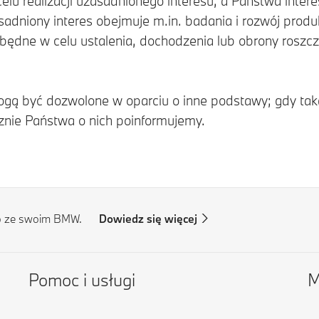
lu realizacji uzasadnionego interesu, a Państwa inter
adniony interes obejmuje m.in. badania i rozwój produ
zbędne w celu ustalenia, dochodzenia lub obrony rosz
ą być dozwolone w oparciu o inne podstawy; gdy taka 
znie Państwa o nich poinformujemy.
o ze swoim BMW.
Dowiedz się więcej
Pomoc i usługi
M