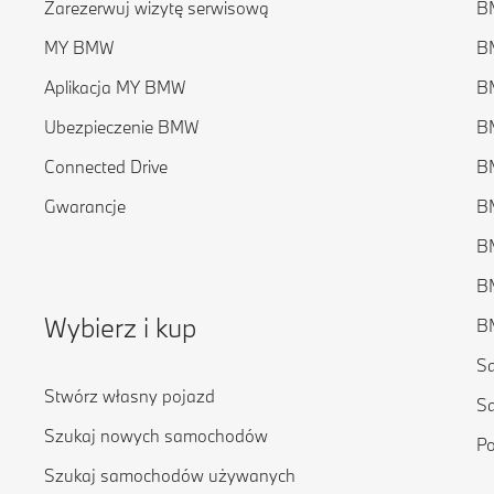
Zarezerwuj wizytę serwisową
BM
MY BMW
BM
Aplikacja MY BMW
BM
Ubezpieczenie BMW
BM
Connected Drive
BM
Gwarancje
BM
BM
BM
Wybierz i kup
BM
S
Stwórz własny pojazd
S
Szukaj nowych samochodów
P
Szukaj samochodów używanych