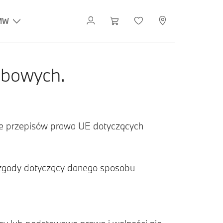
MW
obowych.
ie przepisów prawa UE dotyczących
z zgody dotyczący danego sposobu