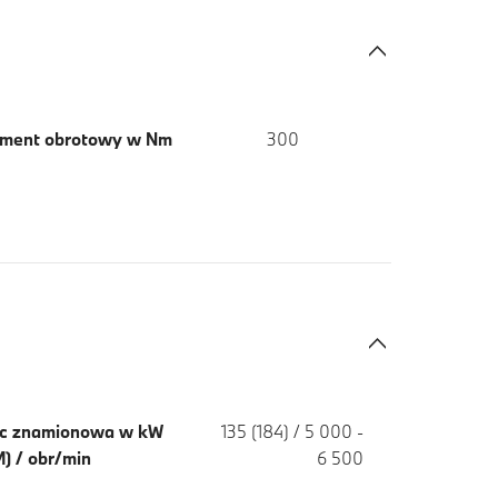
ment obrotowy w Nm
300
c znamionowa w kW
135 (184) / 5 000 -
) / obr/min
6 500