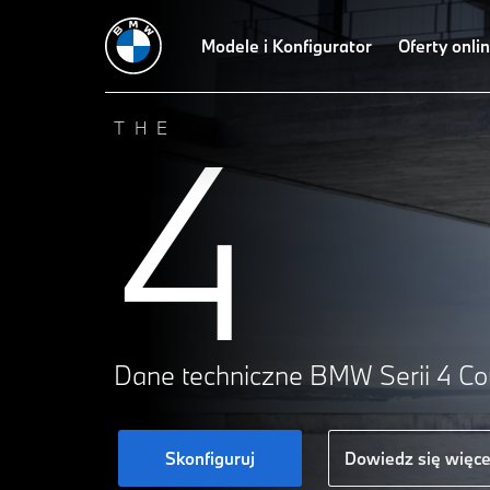
Modele i Konfigurator
Oferty onli
4
THE
Dane techniczne BMW Serii 4 Co
Skonfiguruj
Dowiedz się więce