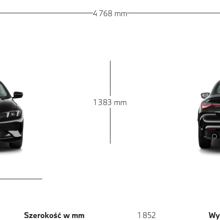
4 768 mm
1 383 mm
Szerokość w mm
1 852
Wy