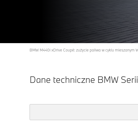
BMW M440i xDrive Coupé: zużycie paliwa w cyklu mieszanym WL
Dane techniczne BMW Serii