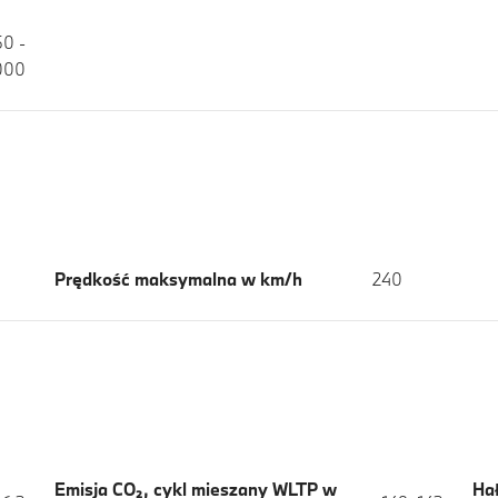
50 -
000
Prędkość maksymalna w km/h
240
Emisja CO₂, cykl mieszany WLTP w
Hał