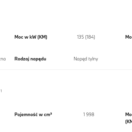
Moc w kW (KM)
135 (184)
Mo
zna
Rodzaj napędu
Napęd tylny
1
Pojemność w cm³
1 998
Mo
(KM