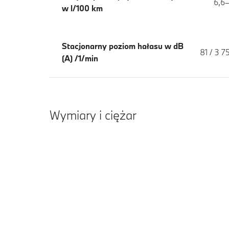
6,6
w l/100 km
Stacjonarny poziom hałasu w dB
81 / 3 
(A) /1/min
Wymiary i ciężar