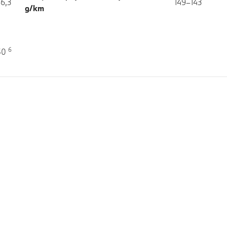
–6,3
149–143
g/km
6
750