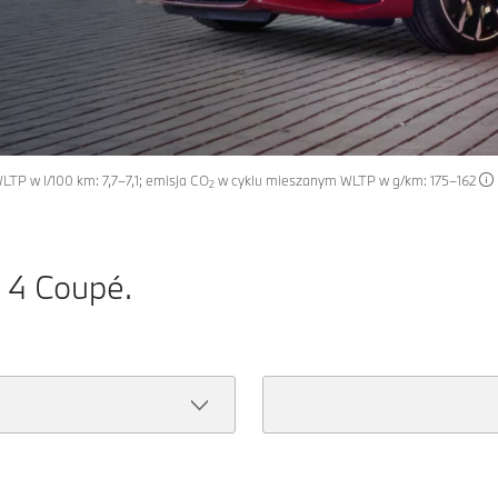
TP w l/100 km: 7,7–7,1; emisja CO
w cyklu mieszanym WLTP w g/km: 175–162
2
 4 Coupé.