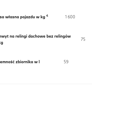
4
sa własna pojazdu w kg
1 600
hwyt na relingi dachowe bez relingów
75
kg
emność zbiornika w l
59