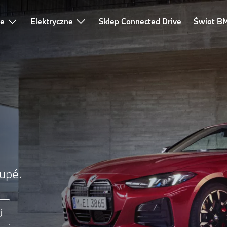
ne
Elektryczne
Sklep Connected Drive
Świat B
upé.
j