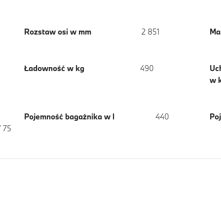
Rozstaw osi w mm
2 851
Ma
Ładowność w kg
490
Uc
w 
Pojemność bagażnika w l
440
Poj
/ 75