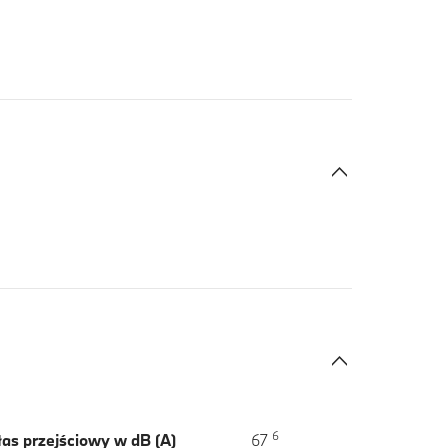
6
as przejściowy w dB (A)
67