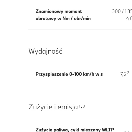
Znamionowy moment
300 / 1 3
obrotowy w Nm / obr/min
4 
Wydajność
2
Przyspieszenie 0-100 km/h w s
7,5
Zużycie i emisja
1
3
,
Zużycie paliwa, cykl mieszany WLTP