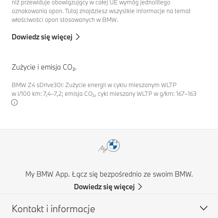
niż przewiduje obowiązujący w całej UE wymóg jednolitego
oznakowania opon. Tutaj znajdziesz wszystkie informacje na temat
właściwości opon stosowanych w BMW.
Dowiedz się więcej
Zużycie i emisja CO₂.
BMW Z4 sDrive30i: Zużycie energii w cyklu mieszanym WLTP
w l/100 km: 7,4–7,2; emisja CO₂, cykl mieszany WLTP w g/km: 167–163
My BMW App. Łącz się bezpośrednio ze swoim BMW.
Dowiedz się więcej
Kontakt i informacje