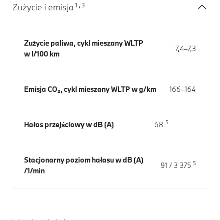
1
3
Zużycie i emisja
,
Zużycie paliwa, cykl mieszany WLTP
7,4–7,3
w l/100 km
Emisja CO₂, cykl mieszany WLTP w g/km
166–164
5
Hałas przejściowy w dB (A)
68
Stacjonarny poziom hałasu w dB (A)
5
91 / 3 375
/1/min