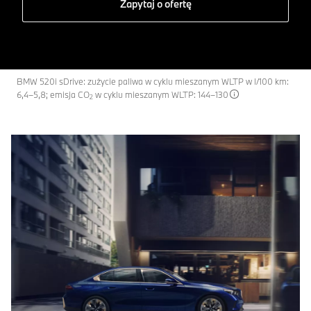
Zapytaj o ofertę
BMW 520i sDrive: zużycie paliwa w cyklu mieszanym WLTP w l/100 km:
6,4–5,8; emisja CO
w cyklu mieszanym WLTP: 144–130
2