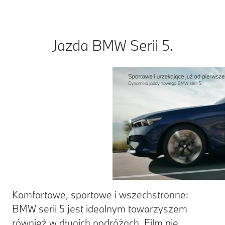
km:6,4–5,8; emisja CO
w cyklu mieszanym WLTP: 144–130
2
Jazda BMW Serii 5.
Komfortowe, sportowe i wszechstronne:
BMW serii 5 jest idealnym towarzyszem
również w długich podróżach. Film nie