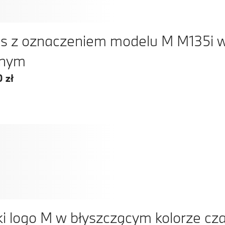
s z oznaczeniem modelu M M135i w
rnym
 zł
i logo M w błyszczącym kolorze cz