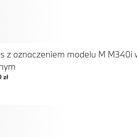
s z oznaczeniem modelu M M340i w
rnym
 zł