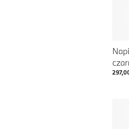
Napi
cza
297,00