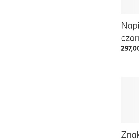
Napi
cza
297,00
Znak