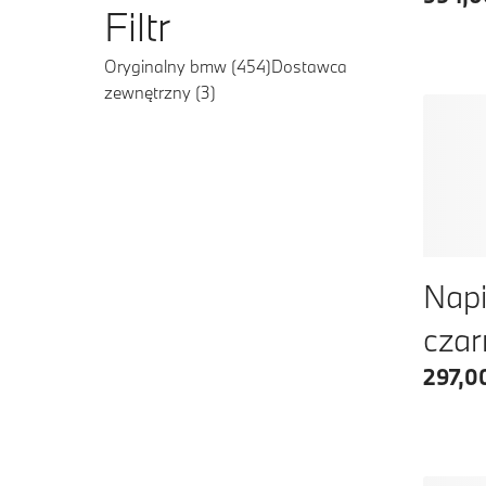
Filtr
Oryginalny bmw
(
454
)
Dostawca
zewnętrzny
(
3
)
Napi
cza
297,00