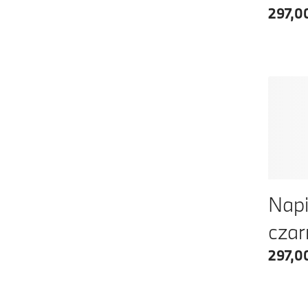
297,00
Napi
cza
297,00