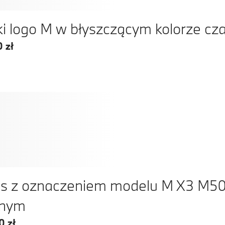
i logo M w błyszczącym kolorze cz
 zł
s z oznaczeniem modelu M X3 M50
rnym
0 zł