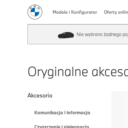
Nie wybrano żadnego po
Oryginalne akces
Nawigacja dodat
Akcesoria
Komunikacja i informacja
Czyszczenie i pielęgnacja