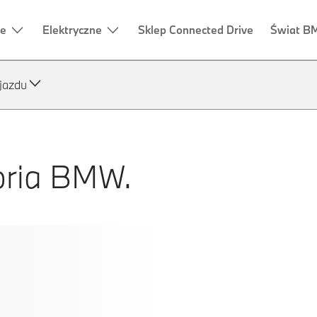
jazdu
oria BMW.
kowa