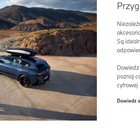
Przyg
Niezależn
akcesori
Są ideal
odpowied
Dowiedz 
poznaj c
cyfrowej
Dowiedz s