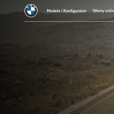
Witamy
Modele i Konfigurator
Oferty onli
w
BMW
–
radość
z
jazdy