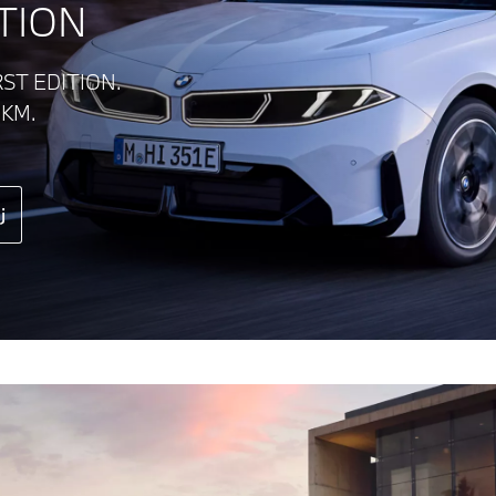
ITION
ST EDITION.
 KM.
j