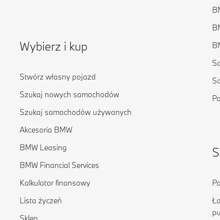
BM
BM
Wybierz i kup
BM
S
Stwórz własny pojazd
S
Szukaj nowych samochodów
P
Szukaj samochodów używanych
Akcesoria BMW
BMW Leasing
S
BMW Financial Services
Kalkulator finansowy
Po
Lista życzeń
Ła
pu
Sklep