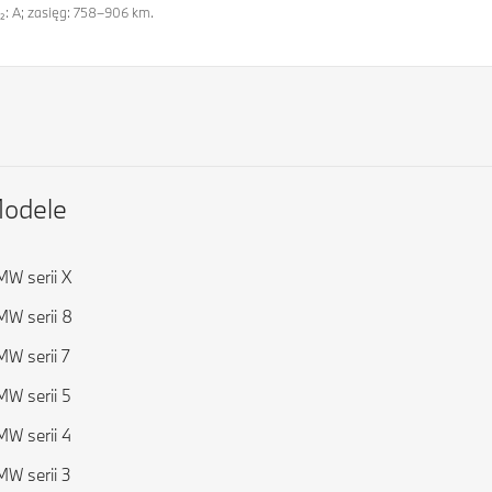
O₂: A; zasięg: 758–906 km.
odele
W serii X
W serii 8
W serii 7
W serii 5
W serii 4
W serii 3