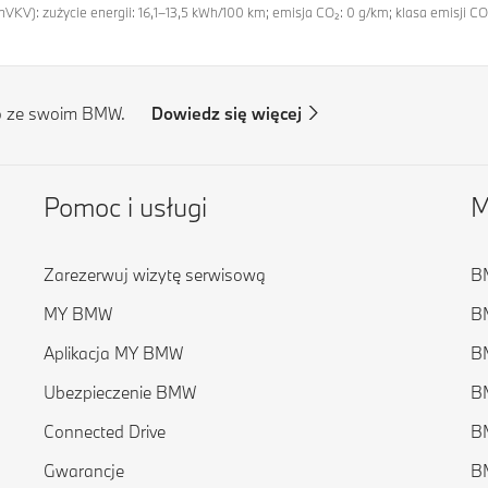
nVKV): zużycie energii: 16,1–13,5 kWh/100 km; emisja CO₂: 0 g/km; klasa emisji C
o ze swoim BMW.
Dowiedz się więcej
Pomoc i usługi
M
Zarezerwuj wizytę serwisową
BM
MY BMW
BM
Aplikacja MY BMW
BM
Ubezpieczenie BMW
BM
Connected Drive
BM
Gwarancje
BM